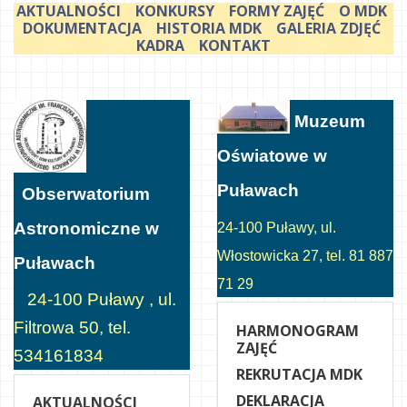
AKTUALNOŚCI
KONKURSY
FORMY ZAJĘĆ
O MDK
DOKUMENTACJA
HISTORIA MDK
GALERIA ZDJĘĆ
KADRA
KONTAKT
Muzeum
Oświatowe w
Puławach
Obserwatorium
Astronomiczne w
24-100 Puławy, ul.
Włostowicka 27, tel. 81 887
Puławach
71 29
24-100 Puławy , ul.
Filtrowa 50, tel.
HARMONOGRAM
ZAJĘĆ
534161834
REKRUTACJA MDK
DEKLARACJA
AKTUALNOŚCI