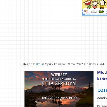
Kategoria:
aktual
Opublikowano: 09 maj 2022
Odsłony: 6844
Młod
któr
...
DZI
admin
Katego