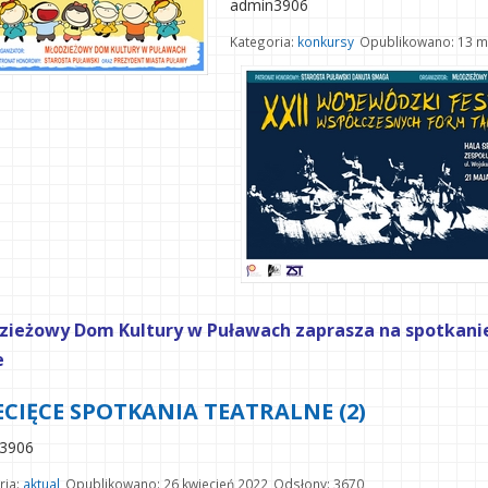
admin3906
Kategoria:
konkursy
Opublikowano: 13 m
zieżowy Dom Kultury w Puławach zaprasza na spotkanie
e
ECIĘCE SPOTKANIA TEATRALNE (2)
3906
ria:
aktual
Opublikowano: 26 kwiecień 2022
Odsłony: 3670