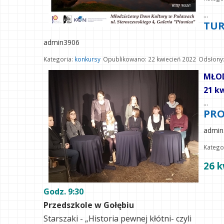
...
TUR
admin3906
Kategoria:
konkursy
Opublikowano: 22 kwiecień 2022
Odsłony
MŁOD
21 kw
...
PRO
admin
Katego
26 k
Godz. 9:30
Przedszkole w Gołębiu
Starszaki - „Historia pewnej kłótni- czyli