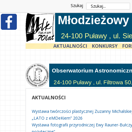
Szukaj
Młodzieżowy
24-100 Puławy , ul. S
AKTUALNOŚCI
KONKURSY
FOR
Obserwatorium Astronomicz
24-100 Puławy , ul. Filtrowa 50
AKTUALNOŚCI
Wystawa twórczości plastycznej Zuzanny Michalskie
„LATO z eMDeKiem” 2026
Wystawa fotografii przyrodniczej Ewy Rauner-Bułczyń
pożyteczne”