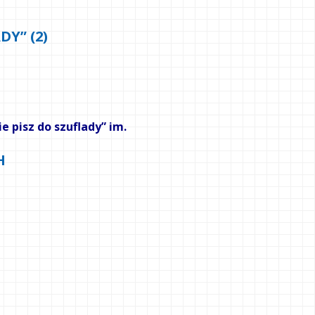
DY” (2)
e pisz do szuflady” im.
H