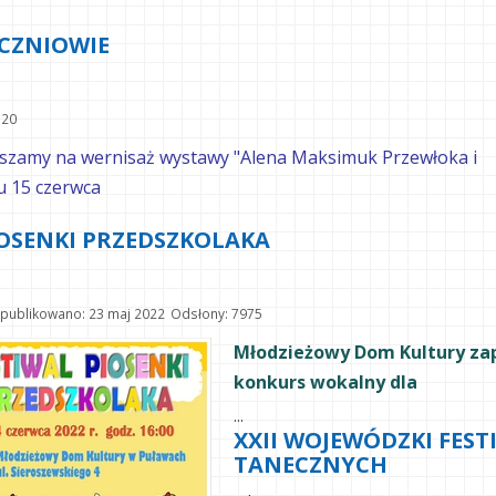
UCZNIOWIE
320
aszamy na wernisaż wystawy "Alena Maksimuk Przewłoka i
u 15 czerwca
IOSENKI PRZEDSZKOLAKA
publikowano: 23 maj 2022
Odsłony: 7975
Młodzieżowy Dom Kultury zap
konkurs wokalny dla
...
XXII WOJEWÓDZKI FES
TANECZNYCH