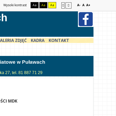
Wysoki kontrast
Aa
Aa
Aa
A-
A
A+
ch
ALERIA ZDJĘĆ
KADRA
KONTAKT
atowe w Puławach
a 27, tel. 81 887 71 29
ŚCI MDK