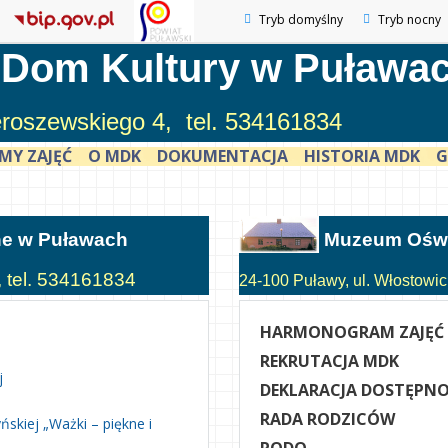
Tryb domyślny
Tryb nocny
 Dom Kultury w Puława
ieroszewskiego 4, tel. 534161834
MY ZAJĘĆ
O MDK
DOKUMENTACJA
HISTORIA MDK
G
ne w Puławach
Muzeum Oświ
, tel. 534161834
24-100 Puławy, ul. Włostowick
HARMONOGRAM ZAJĘĆ
REKRUTACJA MDK
j
DEKLARACJA DOSTĘPNO
RADA RODZICÓW
skiej „Ważki – piękne i