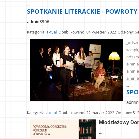
...
SPOTKANIE LITERACKIE - POWROTY 
admin3906
Kategoria:
aktual
Opublikowano: 04 kwiecień 2022
Odsłony: 6
„odsze
w mgł
odszed
a mnie
a mnie
a mnie
...
SPO
admin
Kategoria:
aktual
Opublikowano: 22 marzec 2022
Odsłony: 51
Młodzieżowy Dom
...