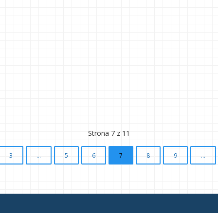
Strona 7 z 11
3
...
5
6
7
8
9
...