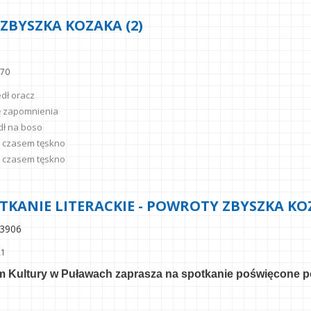
ZBYSZKA KOZAKA (2)
470
dł oracz
ę zapomnienia
ł na boso
 czasem tęskno
 czasem tęskno
TKANIE LITERACKIE - POWROTY ZBYSZKA K
3906
21
 Kultury w Puławach zaprasza na spotkanie poświęcone p