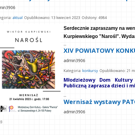
min3906
egoria:
aktual
Opublikowano: 13 kwiecień 2023
Odsłony: 4984
Serdecznie zapraszamy na wern
Kurpiewskiego "Narośl". Wydar
...
XIV POWIATOWY KONKU
admin3906
Kategoria:
konkursy
Opublikowano: 21 m
Młodzieżowy Dom Kultury
Publiczną zaprasza dzieci i m
...
Wernisaż wystawy P
admin3906
93