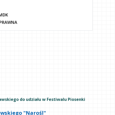
MDK
 PRAWNA
awskiego do udziału w Festiwalu Piosenki
wskiego "Narośl"