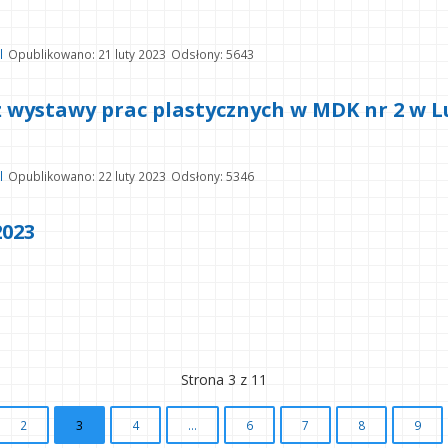
l
Opublikowano: 21 luty 2023
Odsłony: 5643
 wystawy prac plastycznych w MDK nr 2 w L
l
Opublikowano: 22 luty 2023
Odsłony: 5346
2023
Strona 3 z 11
2
3
4
...
6
7
8
9