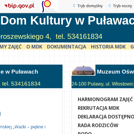
Tryb domyślny
Tryb nocny
 Dom Kultury w Puława
ieroszewskiego 4, tel. 534161834
MY ZAJĘĆ
O MDK
DOKUMENTACJA
HISTORIA MDK
G
ne w Puławach
Muzeum Oświ
, tel. 534161834
24-100 Puławy, ul. Włostowick
HARMONOGRAM ZAJĘĆ
REKRUTACJA MDK
j
DEKLARACJA DOSTĘPNO
RADA RODZICÓW
skiej „Ważki – piękne i