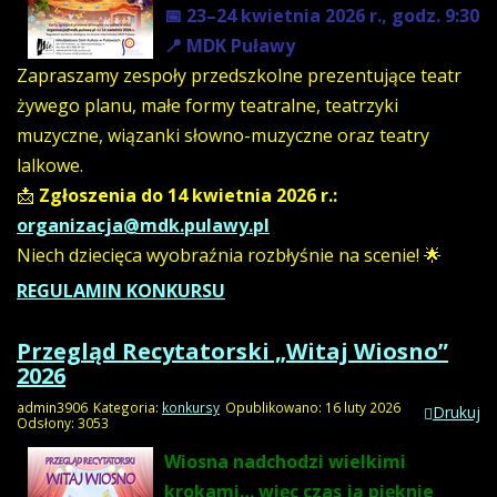
📅 23–24 kwietnia 2026 r., godz. 9:30
📍 MDK Puławy
Zapraszamy zespoły przedszkolne prezentujące teatr
żywego planu, małe formy teatralne, teatrzyki
muzyczne, wiązanki słowno-muzyczne oraz teatry
lalkowe.
📩
Zgłoszenia do 14 kwietnia 2026 r.:
organizacja@mdk.pulawy.pl
Niech dziecięca wyobraźnia rozbłyśnie na scenie! 🌟
REGULAMIN KONKURSU
Przegląd Recytatorski „Witaj Wiosno”
2026
admin3906
Kategoria:
konkursy
Opublikowano: 16 luty 2026
Drukuj
Odsłony: 3053
Wiosna nadchodzi wielkimi
krokami… więc czas ją pięknie