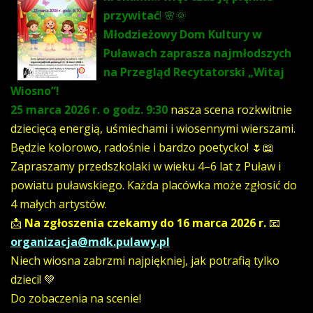
przywitać
! 🌸🌞
Młodzieżowy Dom Kultury w
Puławach zaprasza najmłodszych
na Przegląd Recytatorski „Witaj
Wiosno”!
25 marca 2026 r. o godz. 9:30
nasza scena rozkwitnie
dziecięcą energią, uśmiechami i wiosennymi wierszami.
Będzie kolorowo, radośnie i bardzo poetycko! 🌷📖
Zapraszamy przedszkolaki w wieku 4–6 lat z Puław i
powiatu puławskiego. Każda placówka może zgłosić do
4 małych artystów.
📩
Na zgłoszenia czekamy do 16 marca 2026 r.
📧
organizacja@mdk.pulawy.pl
Niech wiosna zabrzmi najpiękniej, jak potrafią tylko
dzieci! 💚
Do zobaczenia na scenie!