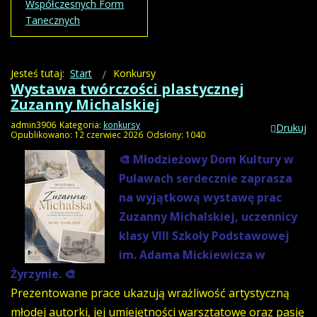
Współczesnych Form
Tanecznych
Jesteś tutaj:
Start
Konkursy
Wystawa twórczości plastycznej
Zuzanny Michalskiej
admin3906
Kategoria:
konkursy
Drukuj
Opublikowano: 12 czerwiec 2026
Odsłony: 1040
🎨 Młodzieżowy Dom Kultury w
Puławach serdecznie zaprasza
na wyjątkową wystawę prac
Zuzanny Michalskiej, uczennicy
klasy VIII Szkoły Podstawowej
im. Adama Mickiewicza w
Żyrzynie. 🎨
Prezentowane prace ukazują wrażliwość artystyczną
młodej autorki, jej umiejętności warsztatowe oraz pasję