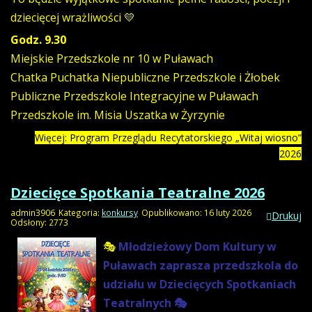
dziecięcej wrażliwości 💛
Godz. 9.30
Miejskie Przedszkole nr 10 w Puławach
Chatka Puchatka Niepubliczne Przedszkole i Żłobek
Publiczne Przedszkole Integracyjne w Puławach
Przedszkole im. Misia Uszatka w Żyrzynie
Więcej: Program Przeglądu Recytatorskiego „Witaj wiosno”
2026
Dziecięce Spotkania Teatralne 2026
admin3906
Kategoria:
konkursy
Opublikowano: 16 luty 2026
Drukuj
Odsłony: 2773
🎭
Młodzieżowy Dom Kultury w
Puławach zaprasza przedszkola do
udziału w Dziecięcych Spotkaniach
Teatralnych 🎭