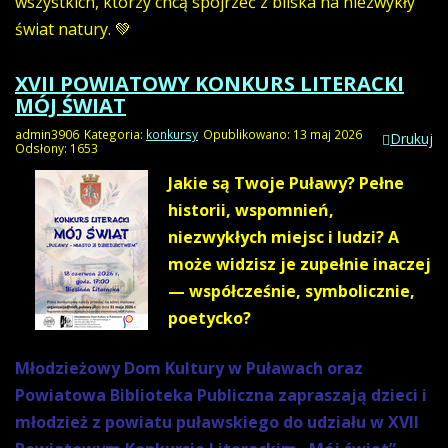
wszystkich, którzy chcą spojrzeć z bliska na niezwykły
świat natury. 💚
XVII POWIATOWY KONKURS LITERACKI
MÓJ ŚWIAT
admin3906
Kategoria:
konkursy
Opublikowano: 13 maj 2026
Drukuj
Odsłony: 1653
Jakie są Twoje Puławy?
Pełne
historii, wspomnień,
niezwykłych miejsc i ludzi? A
może widzisz je zupełnie inaczej
— współcześnie, symbolicznie,
poetycko?
Młodzieżowy Dom Kultury w Puławach oraz
Powiatowa Biblioteka Publiczna zapraszają dzieci i
młodzież z powiatu puławskiego do udziału w XVII