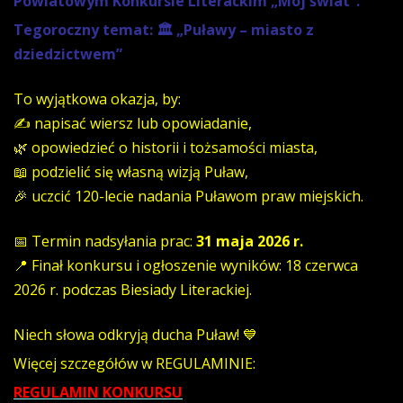
Powiatowym Konkursie Literackim „Mój świat”.
Tegoroczny temat:
🏛️ „Puławy – miasto z
dziedzictwem”
To wyjątkowa okazja, by:
✍️ napisać wiersz lub opowiadanie,
🌿 opowiedzieć o historii i tożsamości miasta,
📖 podzielić się własną wizją Puław,
🎉 uczcić 120-lecie nadania Puławom praw miejskich.
📅 Termin nadsyłania prac:
31 maja 2026 r.
📍 Finał konkursu i ogłoszenie wyników: 18 czerwca
2026 r. podczas Biesiady Literackiej.
Niech słowa odkryją ducha Puław! 💙
Więcej szczegółów w REGULAMINIE:
REGULAMIN KONKURSU