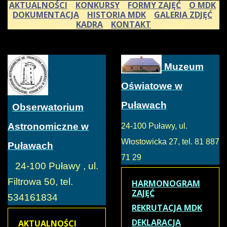
AKTUALNOŚCI
KONKURSY
FORMY ZAJĘĆ
O MDK
DOKUMENTACJA
HISTORIA MDK
GALERIA ZDJĘĆ
KADRA
KONTAKT
Muzeum
Oświatowe w
Puławach
Obserwatorium
Astronomiczne w
24-100 Puławy, ul.
Włostowicka 27, tel. 81 887
Puławach
71 29
24-100 Puławy , ul.
Filtrowa 50, tel.
HARMONOGRAM
ZAJĘĆ
534161834
REKRUTACJA MDK
DEKLARACJA
AKTUALNOŚCI