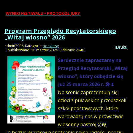
PROGRAM FESTIWALU
WYNIKI FESTIWALU - PROTOKÓŁ JURY
Program Przeglądu Recytatorskiego
„Witaj wiosno” 2026
admin3906
Kategoria:
konkursy
Drukuj
Opublikowano: 18 marzec 2026
Odsłony: 2640
Serdecznie zapraszamy na
Przegląd Recytatorski „Witaj
wiosno”, który odbędzie się
już 25 marca 2026 r. 🎤🌷
Na scenie zaprezentują się
dzieci z puławskich przedszkoli i
szkół podstawowych, które
wprowadzą nas w prawdziwie
wiosenny nastrój 🌼📖
To będzie wyjątkowe spotkanie pełne radości, poezji i