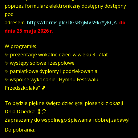
poprzez formularz elektroniczny dostępny dostępny
pod
adresem:
https://forms.gle/DGsRxjMVs9krYyKQA
do
dnia 25 maja 2026 r.
W programie:
✨ prezentacje wokalne dzieci w wieku 3–7 lat
✨ występy solowe i zespołowe
✨ pamiątkowe dyplomy i podziękowania
✨ wspólne wykonanie „Hymnu Festiwalu
Przedszkolaka” 🎵
To będzie piękne święto dziecięcej piosenki z okazji
Dnia Dziecka! 🌞🎈
Zapraszamy do wspólnego śpiewania i dobrej zabawy!
Do pobrania: