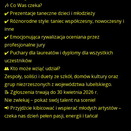
🎶 Co Was czeka?
✔️ Prezentacje taneczne dzieci i młodzieży
✔️ Różnorodne style: taniec współczesny, nowoczesny i
inne
✔️ Emocjonująca rywalizacja oceniana przez
profesjonalne jury
✔️ Puchary dla laureatów i dyplomy dla wszystkich
uczestników
👥 Kto może wziąć udział?
Zespoły, soliści i duety ze szkół, domów kultury oraz
grup niezrzeszonych z województwa lubelskiego.
📝 Zgłoszenia trwają do 30 kwietnia 2026 r.
Nie zwlekaj – pokaż swój talent na scenie!
📢 Przyjdźcie kibicować i wspierać młodych artystów –
czeka nas dzień pełen pasji, energii i tańca!
REGULAMIN FESTIWALU