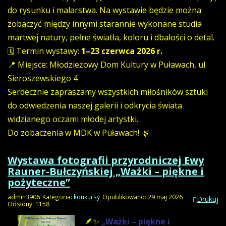
do rysunku i malarstwa. Na wystawie będzie można
zobaczyć między innymi starannie wykonane studia
martwej natury, pełne światła, koloru i dbałości o detal.
🗓 Termin wystawy:
1–23 czerwca 2026 r.
📍 Miejsce: Młodzieżowy Dom Kultury w Puławach, ul.
Sieroszewskiego 4
Serdecznie zapraszamy wszystkich miłośników sztuki
do odwiedzenia naszej galerii i odkrycia świata
widzianego oczami młodej artystki.
Do zobaczenia w MDK w Puławach! 🌿
Wystawa fotografii przyrodniczej Ewy
Rauner-Bułczyńskiej „Ważki – piękne i
pożyteczne”
admin3906
Kategoria:
konkursy
Opublikowano: 29 maj 2026
Drukuj
Odsłony: 1158
🪶✨
„Ważki – piękne i