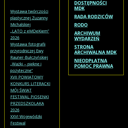
DOSTĘPNOŚCI
MDK
Wystawa twórczości
RADA RODZICÓW
plastycznej Zuzanny
Michalskiej
RODO
„LATO z eMDeKiem”
ARCHIWUM
2026
WYDARZEŃ
Wystawa fotografii
STRONA
przyrodniczej Ewy
ARCHIWALNA MDK
Rauner-Bułczyńskiej
NIEODPŁATNA
„Ważki – piękne i
POMOC PRAWNA
pożyteczne”
XVII POWIATOWY
KONKURS LITERACKI
MÓJ ŚWIAT
FESTIWAL PIOSENKI
PRZEDSZKOLAKA
2026
XXVI Wojewódzki
Festiwal