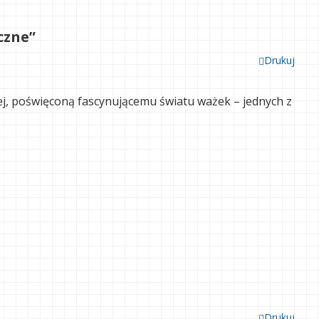
czne”
Drukuj
j, poświęconą fascynującemu światu ważek – jednych z

Drukuj