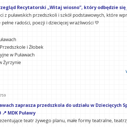
egląd Recytatorski „Witaj wiosno”, który odbędzie się j
eci z puławskich przedszkoli i szkół podstawowych, które w
ełne radości, poezji i dziecięcej wrażliwości 💛
Puławach
Przedszkole i Żłobek
cyjne w Puławach
w Żyrzynie
2759
wach zaprasza przedszkola do udziału w Dziecięcych S
30 📍 MDK Puławy
zentujące teatr żywego planu, małe formy teatralne, teatr