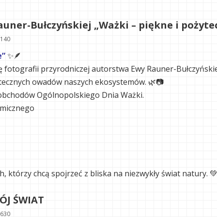
uner-Bułczyńskiej „Ważki – piękne i pożyte
1140
e”
✨🪶
fotografii przyrodniczej autorstwa Ewy Rauner-Bułczyńskie
żytecznych owadów naszych ekosystemów. 🌿📷
obchodów Ogólnopolskiego Dnia Ważki.
omicznego
, którzy chcą spojrzeć z bliska na niezwykły świat natury. 
ÓJ ŚWIAT
1630