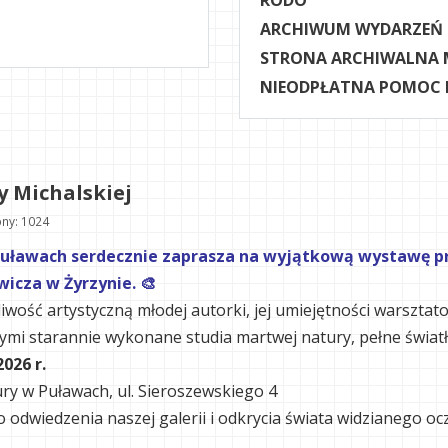
RODO
ARCHIWUM WYDARZEŃ
STRONA ARCHIWALNA 
NIEODPŁATNA POMOC
y Michalskiej
ny: 1024
uławach serdecznie zaprasza na wyjątkową wystawę prac
icza w Żyrzynie. 🎨
wość artystyczną młodej autorki, jej umiejętności warsztat
i starannie wykonane studia martwej natury, pełne światła, 
026 r.
ry w Puławach, ul. Sieroszewskiego 4
odwiedzenia naszej galerii i odkrycia świata widzianego ocz