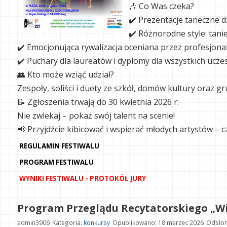
🎶 Co Was czeka?
✔️ Prezentacje taneczne dz
✔️ Różnorodne style: tani
✔️ Emocjonująca rywalizacja oceniana przez profesjonal
✔️ Puchary dla laureatów i dyplomy dla wszystkich ucze
👥 Kto może wziąć udział?
Zespoły, soliści i duety ze szkół, domów kultury oraz 
📝 Zgłoszenia trwają do 30 kwietnia 2026 r.
Nie zwlekaj – pokaż swój talent na scenie!
📢 Przyjdźcie kibicować i wspierać młodych artystów – cz
REGULAMIN FESTIWALU
PROGRAM FESTIWALU
WYNIKI FESTIWALU - PROTOKÓŁ JURY
Program Przeglądu Recytatorskiego „Wi
admin3906
Kategoria:
konkursy
Opublikowano: 18 marzec 2026
Odsłon