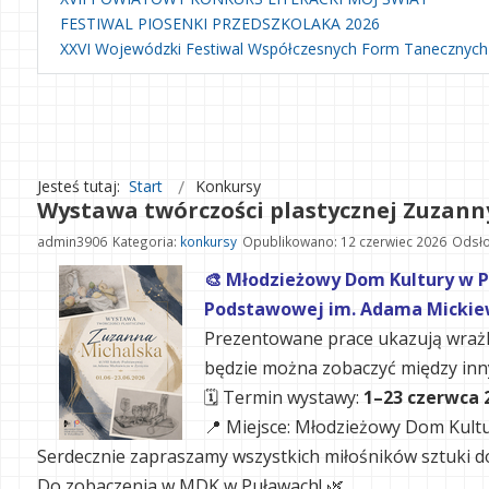
FESTIWAL PIOSENKI PRZEDSZKOLAKA 2026
XXVI Wojewódzki Festiwal Współczesnych Form Tanecznych
Jesteś tutaj:
Start
Konkursy
Wystawa twórczości plastycznej Zuzann
admin3906
Kategoria:
konkursy
Opublikowano: 12 czerwiec 2026
Odsło
🎨 Młodzieżowy Dom Kultury w P
Podstawowej im. Adama Mickiew
Prezentowane prace ukazują wrażli
będzie można zobaczyć między innym
🗓 Termin wystawy:
1–23 czerwca 2
📍 Miejsce: Młodzieżowy Dom Kultu
Serdecznie zapraszamy wszystkich miłośników sztuki do 
Do zobaczenia w MDK w Puławach! 🌿