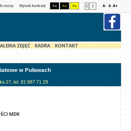
yb nocny
Wysoki kontrast
Aa
Aa
Aa
A-
A
A+
ALERIA ZDJĘĆ
KADRA
KONTAKT
atowe w Puławach
a 27, tel. 81 887 71 29
ŚCI MDK