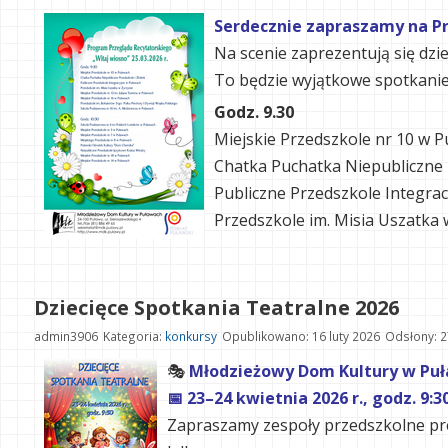
Serdecznie zapraszamy na Prz
Na scenie zaprezentują się dzi
To będzie wyjątkowe spotkanie p
Godz. 9.30
Miejskie Przedszkole nr 10 w 
Chatka Puchatka Niepubliczne 
Publiczne Przedszkole Integra
Przedszkole im. Misia Uszatka 
Dziecięce Spotkania Teatralne 2026
admin3906
Kategoria:
konkursy
Opublikowano: 16 luty 2026
Odsłony: 
🎭
Młodzieżowy Dom Kultury w Puła
📅 23–24 kwietnia 2026 r., godz. 9:
Zapraszamy zespoły przedszkolne pre