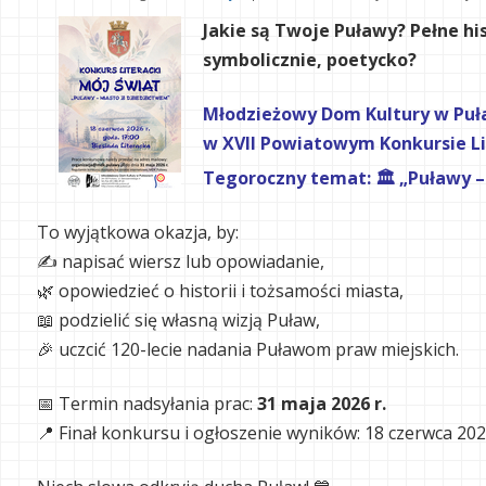
Jakie są Twoje Puławy?
Pełne hi
symbolicznie, poetycko?
Młodzieżowy Dom Kultury w Puła
w XVII Powiatowym Konkursie Li
Tegoroczny temat:
🏛️ „Puławy 
To wyjątkowa okazja, by:
✍️ napisać wiersz lub opowiadanie,
🌿 opowiedzieć o historii i tożsamości miasta,
📖 podzielić się własną wizją Puław,
🎉 uczcić 120-lecie nadania Puławom praw miejskich.
📅 Termin nadsyłania prac:
31 maja 2026 r.
📍 Finał konkursu i ogłoszenie wyników: 18 czerwca 2026