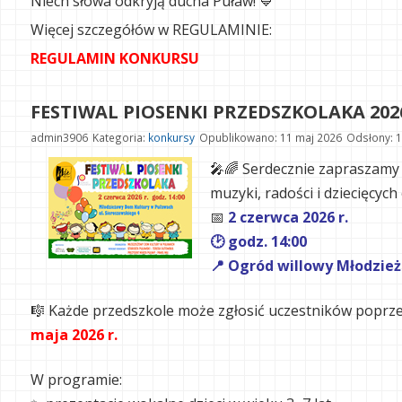
Niech słowa odkryją ducha Puław! 💙
Więcej szczegółów w REGULAMINIE:
REGULAMIN KONKURSU
FESTIWAL PIOSENKI PRZEDSZKOLAKA 202
admin3906
Kategoria:
konkursy
Opublikowano: 11 maj 2026
Odsłony: 
🎤🌈
Serdecznie zapraszamy 
muzyki, radości i dziecięcych 
📅
2 czerwca 2026 r.
🕑 godz. 14:00
📍 Ogród willowy Młodzie
🎼 Każde przedszkole może zgłosić uczestników poprz
maja 2026 r.
W programie: