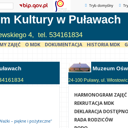
Tryb domyślny
Tr
m Kultury w Puławach
zewskiego 4, tel. 534161834
MY ZAJĘĆ
O MDK
DOKUMENTACJA
HISTORIA MDK
G
Puławach
Muzeum Oświ
 534161834
24-100 Puławy, ul. Włostowick
HARMONOGRAM ZAJĘĆ
REKRUTACJA MDK
DEKLARACJA DOSTĘPNO
RADA RODZICÓW
Ważki – piękne i pożyteczne”