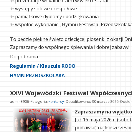
✨ prezentacje wokalne dzieci w wieku 3–7 lat
✨ występy solowe i zespołowe
✨ pamiątkowe dyplomy i podziękowania
✨ wspólne wykonanie „Hymnu Festiwalu Przedszkolaka
To będzie piękne święto dziecięcej piosenki z okazji Dni
Zapraszamy do wspólnego śpiewania i dobrej zabawy!
Do pobrania:
Regulamin / Klauzule RODO
HYMN PRZEDSZKOLAKA
XXVI Wojewódzki Festiwal Współczesny
admin3906
Kategoria:
konkursy
Opublikowano: 30 marzec 2026
Odsłon
Zapraszamy na wyjątko
Już 16 maja 2026 r. (sobo
podziwiać najlepsze zespo