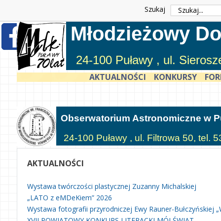
Szukaj
Młodzieżowy Do
24-100 Puławy , ul. Sieros
AKTUALNOŚCI
KONKURSY
FOR
Obserwatorium Astronomiczne w 
24-100 Puławy , ul. Filtrowa 50, tel.
AKTUALNOŚCI
Wystawa twórczości plastycznej Zuzanny Michalskiej
„LATO z eMDeKiem” 2026
Wystawa fotografii przyrodniczej Ewy Rauner-Bułczyńskiej „
XVII POWIATOWY KONKURS LITERACKI MÓJ ŚWIAT