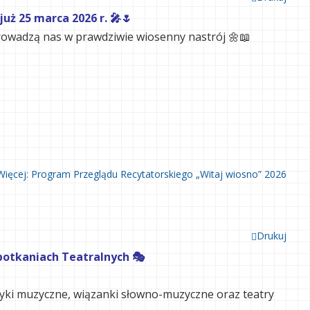
uż 25 marca 2026 r. 🎤🌷
prowadzą nas w prawdziwie wiosenny nastrój 🌼📖
Więcej: Program Przeglądu Recytatorskiego „Witaj wiosno” 2026
Drukuj
potkaniach Teatralnych 🎭
zyki muzyczne, wiązanki słowno-muzyczne oraz teatry