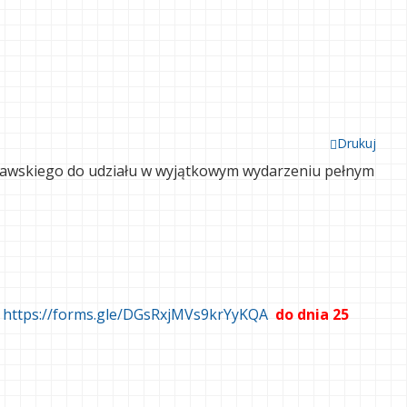
Drukuj
uławskiego do udziału w wyjątkowym wydarzeniu pełnym
:
https://forms.gle/DGsRxjMVs9krYyKQA
do dnia 25