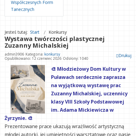
Współczesnych Form
Tanecznych
Jesteś tutaj:
Start
Konkursy
Wystawa twórczości plastycznej
Zuzanny Michalskiej
admin3906
Kategoria:
konkursy
Drukuj
Opublikowano: 12 czerwiec 2026
Odsłony: 1040
🎨 Młodzieżowy Dom Kultury w
Puławach serdecznie zaprasza
na wyjątkową wystawę prac
Zuzanny Michalskiej, uczennicy
klasy VIII Szkoły Podstawowej
im. Adama Mickiewicza w
Żyrzynie. 🎨
Prezentowane prace ukazują wrażliwość artystyczną
młodej autorki, jej umiejętności warsztatowe oraz pasję