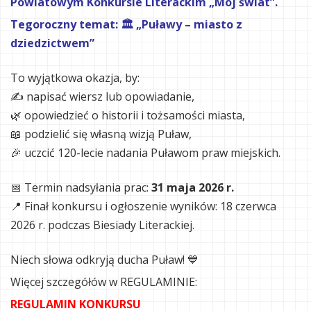
Powiatowym Konkursie Literackim „Mój świat”.
Tegoroczny temat:
🏛️ „Puławy – miasto z
dziedzictwem”
To wyjątkowa okazja, by:
✍️ napisać wiersz lub opowiadanie,
🌿 opowiedzieć o historii i tożsamości miasta,
📖 podzielić się własną wizją Puław,
🎉 uczcić 120-lecie nadania Puławom praw miejskich.
📅 Termin nadsyłania prac:
31 maja 2026 r.
📍 Finał konkursu i ogłoszenie wyników: 18 czerwca
2026 r. podczas Biesiady Literackiej.
Niech słowa odkryją ducha Puław! 💙
Więcej szczegółów w REGULAMINIE:
REGULAMIN KONKURSU