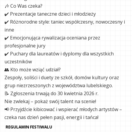
🎶 Co Was czeka?
✔️ Prezentacje taneczne dzieci i młodzieży
✔️ Różnorodne style: taniec współczesny, nowoczesny i
inne
✔️ Emocjonująca rywalizacja oceniana przez
profesjonalne jury
✔️ Puchary dla laureatów i dyplomy dla wszystkich
uczestników
👥 Kto może wziąć udział?
Zespoły, soliści i duety ze szkół, domów kultury oraz
grup niezrzeszonych z województwa lubelskiego.
📝 Zgłoszenia trwają do 30 kwietnia 2026 r.
Nie zwlekaj – pokaż swój talent na scenie!
📢 Przyjdźcie kibicować i wspierać młodych artystów –
czeka nas dzień pełen pasji, energii i tańca!
REGULAMIN FESTIWALU