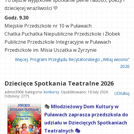
To będzie wyjątkowe spotkanie pełne radości, poezji i
dziecięcej wrażliwości 💛
Godz. 9.30
Miejskie Przedszkole nr 10 w Puławach
Chatka Puchatka Niepubliczne Przedszkole i Żłobek
Publiczne Przedszkole Integracyjne w Puławach
Przedszkole im. Misia Uszatka w Żyrzynie
Więcej: Program Przeglądu Recytatorskiego „Witaj wiosno”
2026
Dziecięce Spotkania Teatralne 2026
admin3906
Kategoria:
konkursy
Opublikowano: 16 luty 2026
Drukuj
Odsłony: 2775
🎭
Młodzieżowy Dom Kultury w
Puławach zaprasza przedszkola do
udziału w Dziecięcych Spotkaniach
Teatralnych 🎭