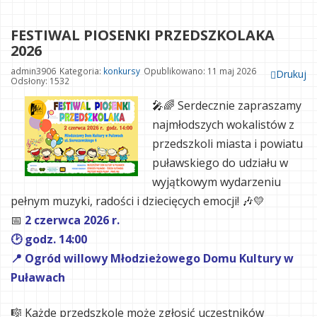
FESTIWAL PIOSENKI PRZEDSZKOLAKA
2026
admin3906
Kategoria:
konkursy
Opublikowano: 11 maj 2026
Drukuj
Odsłony: 1532
🎤🌈
Serdecznie zapraszamy
najmłodszych wokalistów z
przedszkoli miasta i powiatu
puławskiego do udziału w
wyjątkowym wydarzeniu
pełnym muzyki, radości i dziecięcych emocji! 🎶💛
📅
2 czerwca 2026 r.
🕑 godz. 14:00
📍 Ogród willowy Młodzieżowego Domu Kultury w
Puławach
🎼 Każde przedszkole może zgłosić uczestników