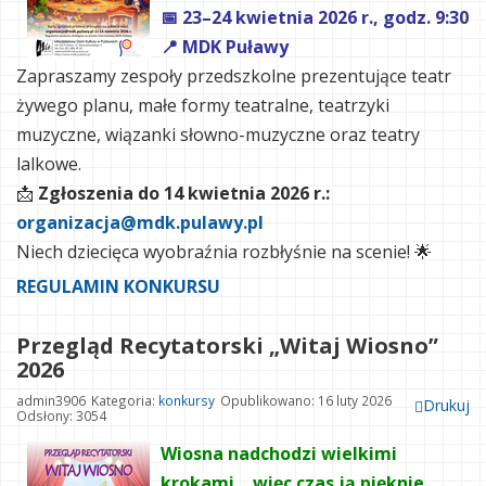
📅 23–24 kwietnia 2026 r., godz. 9:30
📍 MDK Puławy
Zapraszamy zespoły przedszkolne prezentujące teatr
żywego planu, małe formy teatralne, teatrzyki
muzyczne, wiązanki słowno-muzyczne oraz teatry
lalkowe.
📩
Zgłoszenia do 14 kwietnia 2026 r.:
organizacja@mdk.pulawy.pl
Niech dziecięca wyobraźnia rozbłyśnie na scenie! 🌟
REGULAMIN KONKURSU
Przegląd Recytatorski „Witaj Wiosno”
2026
admin3906
Kategoria:
konkursy
Opublikowano: 16 luty 2026
Drukuj
Odsłony: 3054
Wiosna nadchodzi wielkimi
krokami… więc czas ją pięknie