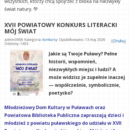
wszystkich, którzy chcą spojrzeć z bliska na niezwykły
świat natury. 💚
XVII POWIATOWY KONKURS LITERACKI
MÓJ ŚWIAT
admin3906
Kategoria:
konkursy
Opublikowano: 13 maj 2026
Drukuj
Odsłony: 1653
Jakie są Twoje Puławy?
Pełne
historii, wspomnień,
niezwykłych miejsc i ludzi? A
może widzisz je zupełnie inaczej
— współcześnie, symbolicznie,
poetycko?
Młodzieżowy Dom Kultury w Puławach oraz
Powiatowa Biblioteka Publiczna zapraszają dzieci i
młodzież z powiatu puławskiego do udziału w XVII