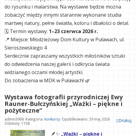
do rysunku i malarstwa. Na wystawie będzie można
zobaczyć między innymi starannie wykonane studia
martwej natury, pełne światła, koloru i dbałości o detal.
🗓 Termin wystawy:
1–23 czerwca 2026 r.
📍 Miejsce: Młodzieżowy Dom Kultury w Puławach, ul.
Sieroszewskiego 4
Serdecznie zapraszamy wszystkich miłośników sztuki
do odwiedzenia naszej galerii i odkrycia świata
widzianego oczami młodej artystki.
Do zobaczenia w MDK w Puławach! 🌿
Wystawa fotografii przyrodniczej Ewy
Rauner-Bułczyńskiej „Ważki – piękne i
pożyteczne”
admin3906
Kategoria:
konkursy
Opublikowano: 29 maj 2026
Drukuj
Odsłony: 1158
🪶✨
„Ważki – piękne i