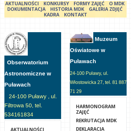
AKTUALNOŚCI
KONKURSY
FORMY ZAJĘĆ
O MDK
DOKUMENTACJA
HISTORIA MDK
GALERIA ZDJĘĆ
KADRA
KONTAKT
Muzeum
Oświatowe w
Puławach
Obserwatorium
Astronomiczne w
24-100 Puławy, ul.
Włostowicka 27, tel. 81 887
Puławach
71 29
24-100 Puławy , ul.
Filtrowa 50, tel.
HARMONOGRAM
ZAJĘĆ
534161834
REKRUTACJA MDK
DEKLARACJA
AKTUALNOŚCI