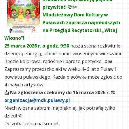
przywitać
! 🌸🌞
Młodzieżowy Dom Kultury w
Puławach zaprasza najmłodszych
na Przegląd Recytatorski „Witaj
Wiosno”!
25 marca 2026 r. o godz. 9:30
nasza scena rozkwitnie
dziecięcą energią, uśmiechami i wiosennymi wierszami.
Będzie kolorowo, radośnie i bardzo poetycko! 🌷📖
Zapraszamy przedszkolaki w wieku 4–6 lat z Puław i
powiatu puławskiego. Każda placówka może zgłosić do
4 małych artystów.
📩
Na zgłoszenia czekamy do 16 marca 2026 r.
📧
organizacja@mdk.pulawy.pl
Niech wiosna zabrzmi najpiękniej, jak potrafią tylko
dzieci! 💚
Do zobaczenia na scenie!