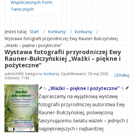
Współczesnych Form
Tanecznych
Jesteś tutaj:
Start
Konkursy
konkursy
Wystawa fotografii przyrodniczej Ewy Rauner-Bułczyńskiej
„Ważki – piękne i pożyteczne”
Wystawa fotografii przyrodniczej Ewy
Rauner-Bułczyńskiej „Ważki – piękne i
pożyteczne”
admin3906
Kategoria:
konkursy
Opublikowano: 29 maj 2026
Drukuj
Odsłony: 1143
🪶✨
„Ważki – piękne i pożyteczne”
✨🪶
Zapraszamy na wyjątkową wystawę
fotografii przyrodniczej autorstwa Ewy
Rauner-Bułczyńskiej, poświęconą
fascynującemu światu ważek – jednych z
najpiękniejszych i najbardziej