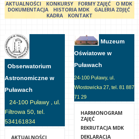
AKTUALNOŚCI
KONKURSY
FORMY ZAJĘĆ
O MDK
DOKUMENTACJA
HISTORIA MDK
GALERIA ZDJĘĆ
KADRA
KONTAKT
Muzeum
Oświatowe w
Puławach
Obserwatorium
Astronomiczne w
24-100 Puławy, ul.
Włostowicka 27, tel. 81 887
Puławach
71 29
24-100 Puławy , ul.
Filtrowa 50, tel.
HARMONOGRAM
ZAJĘĆ
534161834
REKRUTACJA MDK
DEKLARACJA
AKTUALNOŚCI