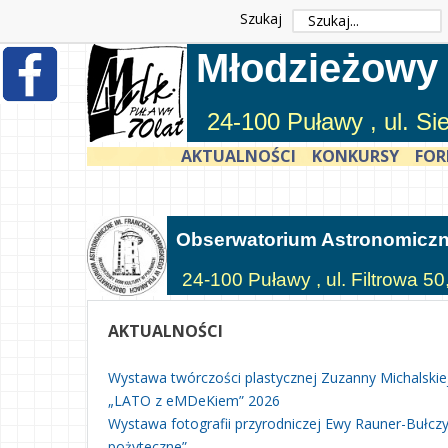
Szukaj
Młodzieżowy
24-100 Puławy , ul. S
AKTUALNOŚCI
KONKURSY
FOR
Obserwatorium Astronomicz
24-100 Puławy , ul. Filtrowa 50
AKTUALNOŚCI
Wystawa twórczości plastycznej Zuzanny Michalskie
„LATO z eMDeKiem” 2026
Wystawa fotografii przyrodniczej Ewy Rauner-Bułczyń
pożyteczne”