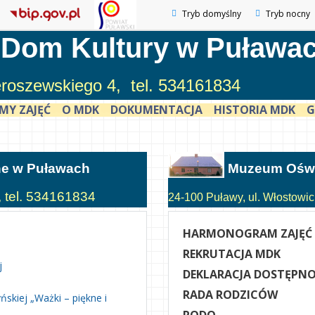
Tryb domyślny
Tryb nocny
 Dom Kultury w Puława
ieroszewskiego 4, tel. 534161834
MY ZAJĘĆ
O MDK
DOKUMENTACJA
HISTORIA MDK
G
ne w Puławach
Muzeum Oświ
, tel. 534161834
24-100 Puławy, ul. Włostowick
HARMONOGRAM ZAJĘĆ
REKRUTACJA MDK
j
DEKLARACJA DOSTĘPNO
RADA RODZICÓW
skiej „Ważki – piękne i