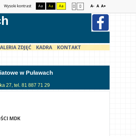
Wysoki kontrast
Aa
Aa
Aa
A-
A
A+
ch
ALERIA ZDJĘĆ
KADRA
KONTAKT
atowe w Puławach
a 27, tel. 81 887 71 29
ŚCI MDK