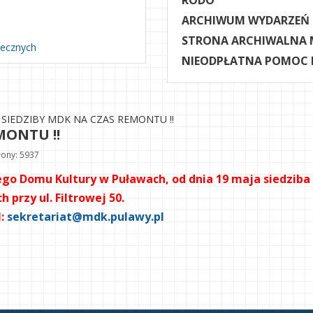
RODO
ARCHIWUM WYDARZEŃ
STRONA ARCHIWALNA 
necznych
NIEODPŁATNA POMOC
SIEDZIBY MDK NA CZAS REMONTU !!
MONTU !!
ony: 5937
o Domu Kultury w Puławach, od dnia 19 maja siedziba 
rzy ul. Filtrowej 50.
l:
sekretariat@mdk.pulawy.pl