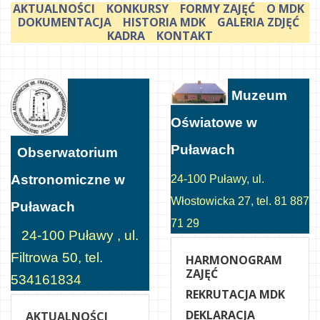
AKTUALNOŚCI
KONKURSY
FORMY ZAJĘĆ
O MDK
DOKUMENTACJA
HISTORIA MDK
GALERIA ZDJĘĆ
KADRA
KONTAKT
Muzeum
Oświatowe w
Puławach
Obserwatorium
Astronomiczne w
24-100 Puławy, ul.
Włostowicka 27, tel. 81 887
Puławach
71 29
24-100 Puławy , ul.
Filtrowa 50, tel.
HARMONOGRAM
ZAJĘĆ
534161834
REKRUTACJA MDK
DEKLARACJA
AKTUALNOŚCI