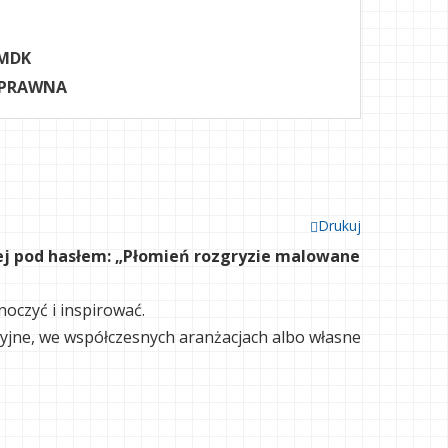
MDK
 PRAWNA
Drukuj
ej pod hasłem:
„Płomień rozgryzie malowane
noczyć i inspirować.
ycyjne, we współczesnych aranżacjach albo własne