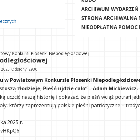
RODO
ARCHIWUM WYDARZEŃ
STRONA ARCHIWALNA 
necznych
NIEODPŁATNA POMOC
towy Konkursi Piosenki Niepodległościowej
odległościowej
k 2025
Odsłony: 2930
u w Powiatowym Konkursie Piosenki Niepodległościow
stoszą złodzieje, Pieśń ujdzie cało” – Adam Mickiewicz.
 uczcić naszą historię i pokazać, że pieśń wciąż potrafi jed
oły, którzy zaprezentują polskie pieśni patriotyczne – trad
ka 2025 r.
yQvHKpQ6