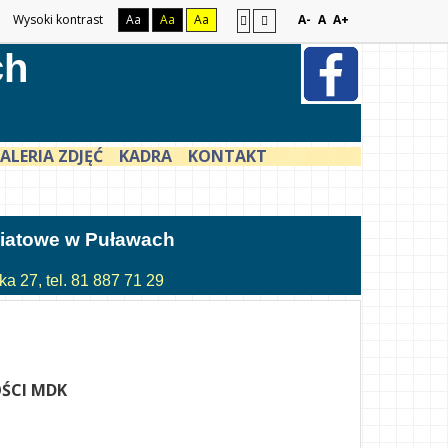
Wysoki kontrast
Aa
Aa
Aa
A-
A
A+
ch
ALERIA ZDJĘĆ
KADRA
KONTAKT
atowe w Puławach
a 27, tel. 81 887 71 29
ŚCI MDK