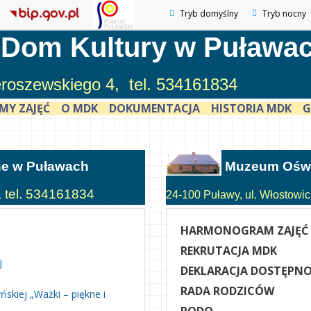
Tryb domyślny
Tryb nocny
 Dom Kultury w Puława
ieroszewskiego 4, tel. 534161834
MY ZAJĘĆ
O MDK
DOKUMENTACJA
HISTORIA MDK
G
ne w Puławach
Muzeum Oświ
, tel. 534161834
24-100 Puławy, ul. Włostowick
HARMONOGRAM ZAJĘĆ
REKRUTACJA MDK
j
DEKLARACJA DOSTĘPNO
RADA RODZICÓW
skiej „Ważki – piękne i