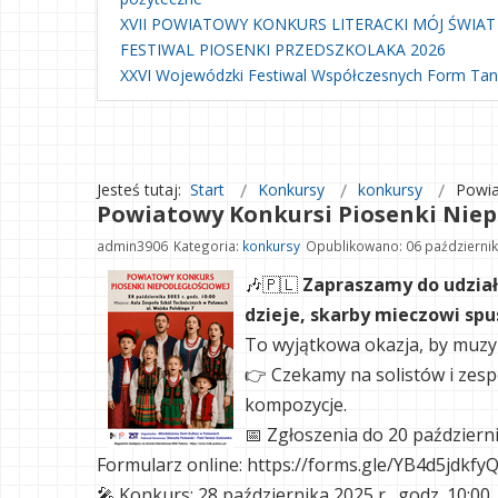
XVII POWIATOWY KONKURS LITERACKI MÓJ ŚWIAT
FESTIWAL PIOSENKI PRZEDSZKOLAKA 2026
XXVI Wojewódzki Festiwal Współczesnych Form Ta
Jesteś tutaj:
Start
Konkursy
konkursy
Powia
Powiatowy Konkursi Piosenki Niep
admin3906
Kategoria:
konkursy
Opublikowano: 06 październi
🎶🇵🇱
Zapraszamy do udział
dzieje, skarby mieczowi spu
To wyjątkowa okazja, by muzyką
👉 Czekamy na solistów i zesp
kompozycje.
📅 Zgłoszenia do 20 październi
Formularz online: https://forms.gle/YB4d5jdkf
🎤 Konkurs: 28 października 2025 r., godz. 10:00