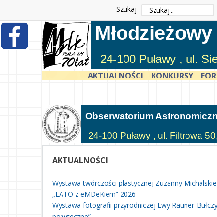
Szukaj
Młodzieżowy
24-100 Puławy , ul. S
AKTUALNOŚCI
KONKURSY
FOR
Obserwatorium Astronomicz
24-100 Puławy , ul. Filtrowa 50
AKTUALNOŚCI
Wystawa twórczości plastycznej Zuzanny Michalskie
„LATO z eMDeKiem” 2026
Wystawa fotografii przyrodniczej Ewy Rauner-Bułczyń
pożyteczne”