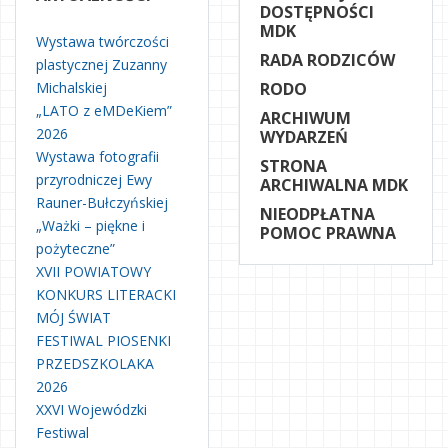
DOSTĘPNOŚCI
MDK
Wystawa twórczości
RADA RODZICÓW
plastycznej Zuzanny
Michalskiej
RODO
„LATO z eMDeKiem”
ARCHIWUM
2026
WYDARZEŃ
Wystawa fotografii
STRONA
przyrodniczej Ewy
ARCHIWALNA MDK
Rauner-Bułczyńskiej
NIEODPŁATNA
„Ważki – piękne i
POMOC PRAWNA
pożyteczne”
XVII POWIATOWY
KONKURS LITERACKI
MÓJ ŚWIAT
FESTIWAL PIOSENKI
PRZEDSZKOLAKA
2026
XXVI Wojewódzki
Festiwal