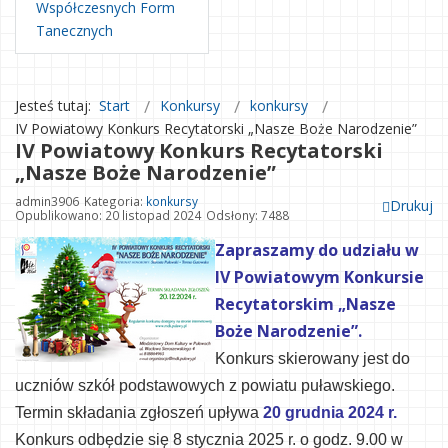
Współczesnych Form
Tanecznych
Jesteś tutaj:
Start
Konkursy
konkursy
IV Powiatowy Konkurs Recytatorski „Nasze Boże Narodzenie”
IV Powiatowy Konkurs Recytatorski
„Nasze Boże Narodzenie”
admin3906
Kategoria:
konkursy
Drukuj
Opublikowano: 20 listopad 2024
Odsłony: 7488
Zapraszamy do udziału w
IV Powiatowym Konkursie
Recytatorskim „Nasze
Boże Narodzenie”.
Konkurs skierowany jest do
uczniów szkół podstawowych z powiatu puławskiego.
Termin składania zgłoszeń upływa
20 grudnia 2024 r.
Konkur
s odbędzie się 8 stycznia
2025
r. o godz.
9.00
w