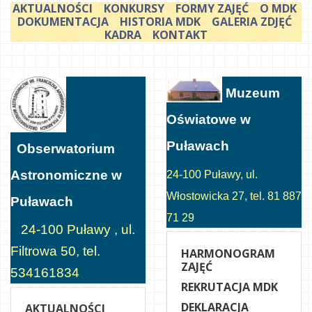
AKTUALNOŚCI
KONKURSY
FORMY ZAJĘĆ
O MDK
DOKUMENTACJA
HISTORIA MDK
GALERIA ZDJĘĆ
KADRA
KONTAKT
Muzeum
Oświatowe w
Puławach
Obserwatorium
Astronomiczne w
24-100 Puławy, ul.
Włostowicka 27, tel. 81 887
Puławach
71 29
24-100 Puławy , ul.
Filtrowa 50, tel.
HARMONOGRAM
ZAJĘĆ
534161834
REKRUTACJA MDK
DEKLARACJA
AKTUALNOŚCI