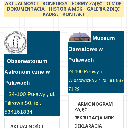
AKTUALNOŚCI
KONKURSY
FORMY ZAJĘĆ
O MDK
DOKUMENTACJA
HISTORIA MDK
GALERIA ZDJĘĆ
KADRA
KONTAKT
Muzeum
Oświatowe w
Puławach
Obserwatorium
Astronomiczne w
24-100 Puławy, ul.
Włostowicka 27, tel. 81 887
Puławach
71 29
24-100 Puławy , ul.
Filtrowa 50, tel.
HARMONOGRAM
ZAJĘĆ
534161834
REKRUTACJA MDK
DEKLARACJA
AKTUALNOŚCI