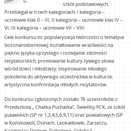
szkół podstawowych.
Przebiegał w trzech kategoriach: I kategoria –
uczniowie klas 0 – III, II kategoria – uczniowie klas IV –
VI, III kategoria – uczniowie VII – VIII.
Cele konkursu to: popularyzacja twórczości o tematyce
bożonarodzeniowej; kształtowanie wrażliwości na
piękno języka ojczystego i rozwijanie zdolności
recytatorskich; promowanie kultury żywego słowa
wśród dzieci i młodzieży; inspirowanie młodego
pokolenia do aktywnego uczestnictwa w kulturze;
artystyczna konfrontacja młodych recytatorów.
Do konkursu zgłoszonych zostało 76 uczestników z:
Przedszkola „ Chatka Puchatka”, Świetlicy PCK, ze szkół
puławskich (SP nr 1,2,4,5,6,9,11) oraz powiatowych (SP
w Końskowoli, Osinach, Leokadiowie, Zarzeczu,
Kazimierzu Dolnym, Dąbrówce, Gołębiu).